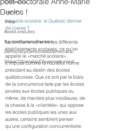
post-doctorale Anne-Marie
Conference
Duclos !
Launch
Inégalité scolaire: le Québec dernier 
Video
de classe ?
Book/Livre/Libro
Racism/Racisme/Racismo
La concurrence entre les différents 
établissements scolaires, ce qu’on 
Democracy/Democratie/Democracia
appelle le «marché scolaire», 
Global Citizenship/Citoyenneté mond
s’impose comme la nouvelle norme 
présidant au destin des écoles 
québécoises. Que ce soit par le biais 
de la concurrence faite par les écoles 
privées aux écoles publiques ou 
même, de manière plus insidieuse, de 
la chasse à la «clientèle» qui oppose 
les écoles publiques les unes aux 
autres, certains semblent penser 
qu’une configuration concurrentielle 