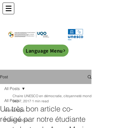
Language Menu
Post
All Posts
Chaire UNESCO en démocratie, citoyenneté mondiale et éducation transf
All Posts
Sep 7, 2017
1 min read
Un très bon article co-
Workshops
rédigé par notre étudiante
Presentations