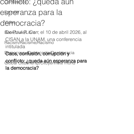
conflicto: ¿queda aún
Conference
esperanza para la
Launch
democracia?
Video
De Paul R. Carr, el 10 de abril 2026, al 
Book/Livre/Libro
CISAN a la UNAM, una conferencia 
Racism/Racisme/Racismo
intitulada 
Democracy/Democratie/Democracia
Caos, confusión, corrupción y 
conflicto: ¿queda aún esperanza para 
Global Citizenship/Citoyenneté mond
la democracia? 