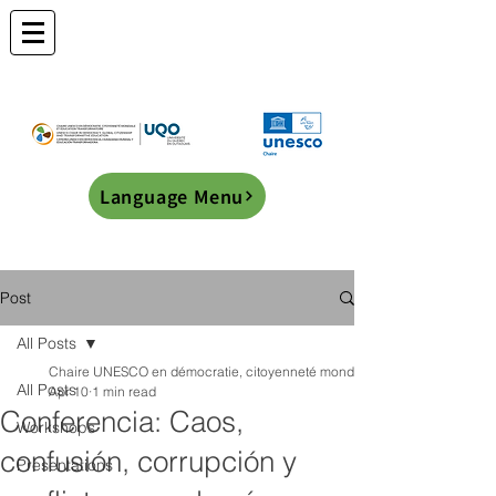
Language Menu
Post
All Posts
Chaire UNESCO en démocratie, citoyenneté mondiale et éducation transf
All Posts
Apr 10
1 min read
Conferencia: Caos,
Workshops
confusión, corrupción y
Presentations