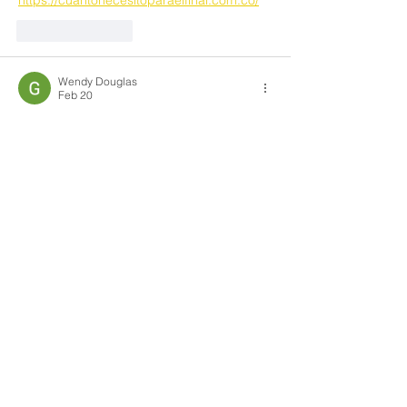
https://cuantonecesitoparaelfinal.com.co/
Like
Reply
Wendy Douglas
Feb 20
Llegué a esta herramienta por casualidad 
mientras intentaba comprender la 
escala 
de notas chilena
, y me pareció muy clara.
Like
Reply
Contact Us