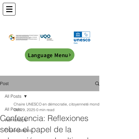
Language Menu
Post
All Posts
Chaire UNESCO en démocratie, citoyenneté mondiale et éducation transf
All Posts
Oct 29, 2025
0 min read
Conferencia: Reflexiones
Workshops
sobre el papel de la
Presentations