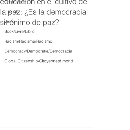
educación en el cultivo de
Conference
la paz: ¿Es la democracia
Launch
sinónimo de paz?
Video
Book/Livre/Libro
Racism/Racisme/Racismo
Democracy/Democratie/Democracia
Global Citizenship/Citoyenneté mond