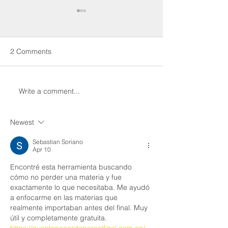
2 Comments
Write a comment...
Transformative Dialogues
Un nouvel article
on Global Citizenship
Chaire UNESCO
Education (video
Plus d’une déce
Newest
presentation of Paul R.
transformation é
Carr & Gina Thésée's
étude de cas de l
Sebastian Soriano
chapter)
des sciences, d
Apr 10
technologies et 
Encontré esta herramienta buscando 
études avancées
cómo no perder una materia y fue 
(ISTEAH)
exactamente lo que necesitaba. Me ayudó 
a enfocarme en las materias que 
realmente importaban antes del final. Muy 
útil y completamente gratuita. 