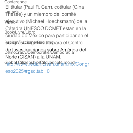
Conference
El titular (Paul R. Carr), cotitular (Gina 
Launch
Thésée) y un miembro del comité 
ejecutivo (Michael Hoechsmann) de la 
Video
Cátedra UNESCO DCMÉT están en la 
Book/Livre/Libro
ciudad de México para participar en el 
Racism/Racisme/Racismo
congreso organizado para el 
Centro 
de Investigaciones sobre América del 
Democracy/Democratie/Democracia
Norte (CISAN)
 a la UNAM.
Global Citizenship/Citoyenneté mond
http://www.redan.cisan.unam.mx/Congr
eso2025/#gsc.tab=0