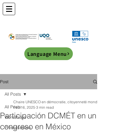
Language Menu
Post
All Posts
Chaire UNESCO en démocratie, citoyenneté mondiale et éducation transf
All Posts
Feb 16, 2025
3 min read
Participación DCMÉT en un
Workshops
congreso en México
Presentations