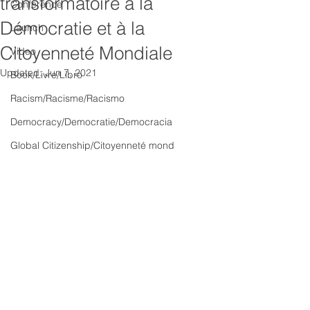
transformatoire à la
Conference
Démocratie et à la
Launch
Citoyenneté Mondiale
Video
Updated:
Jun 7, 2021
Book/Livre/Libro
Racism/Racisme/Racismo
Democracy/Democratie/Democracia
Global Citizenship/Citoyenneté mond