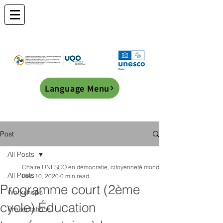
Language Menu
Post
All Posts
Chaire UNESCO en démocratie, citoyenneté mondiale et éducation transf
All Posts
Dec 10, 2020
0 min read
Programme court (2ème
Workshops
cycle) Éducation
Presentations